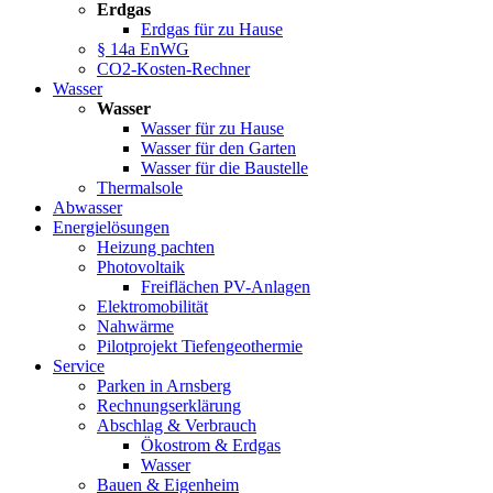
Erdgas
Erdgas für zu Hause
§ 14a EnWG
CO2-Kosten-Rechner
Wasser
Wasser
Wasser für zu Hause
Wasser für den Garten
Wasser für die Baustelle
Thermalsole
Abwasser
Energielösungen
Heizung pachten
Photovoltaik
Freiflächen PV-Anlagen
Elektromobilität
Nahwärme
Pilotprojekt Tiefengeothermie
Service
Parken in Arnsberg
Rechnungserklärung
Abschlag & Verbrauch
Ökostrom & Erdgas
Wasser
Bauen & Eigenheim