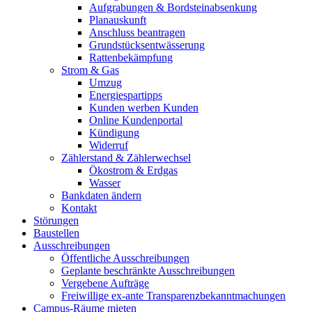
Aufgrabungen & Bordsteinabsenkung
Planauskunft
Anschluss beantragen
Grundstücksentwässerung
Rattenbekämpfung
Strom & Gas
Umzug
Energiespartipps
Kunden werben Kunden
Online Kundenportal
Kündigung
Widerruf
Zählerstand & Zählerwechsel
Ökostrom & Erdgas
Wasser
Bankdaten ändern
Kontakt
Störungen
Baustellen
Ausschreibungen
Öffentliche Ausschreibungen
Geplante beschränkte Ausschreibungen
Vergebene Aufträge
Freiwillige ex-ante Transparenzbekanntmachungen
Campus-Räume mieten