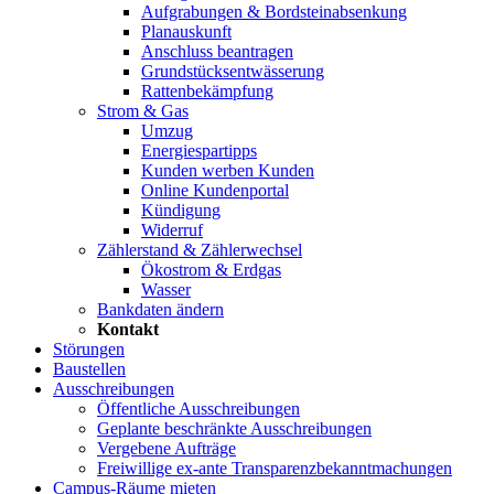
Aufgrabungen & Bordsteinabsenkung
Planauskunft
Anschluss beantragen
Grundstücksentwässerung
Rattenbekämpfung
Strom & Gas
Umzug
Energiespartipps
Kunden werben Kunden
Online Kundenportal
Kündigung
Widerruf
Zählerstand & Zählerwechsel
Ökostrom & Erdgas
Wasser
Bankdaten ändern
Kontakt
Störungen
Baustellen
Ausschreibungen
Öffentliche Ausschreibungen
Geplante beschränkte Ausschreibungen
Vergebene Aufträge
Freiwillige ex-ante Transparenzbekanntmachungen
Campus-Räume mieten