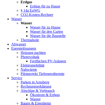
Erdgas
Erdgas für zu Hause
§ 14a EnWG
CO2-Kosten-Rechner
Wasser
Wasser
Wasser für zu Hause
Wasser für den Garten
Wasser für die Baustelle
Thermalsole
Abwasser
Energielösungen
Heizung pachten
Photovoltaik
Freiflächen PV-Anlagen
Elektromobilität
Nahwärme
Pilotprojekt Tiefengeothermie
Service
Parken in Arnsberg
Rechnungserklärung
Abschlag & Verbrauch
Ökostrom & Erdgas
Wasser
Bauen & Eigenheim