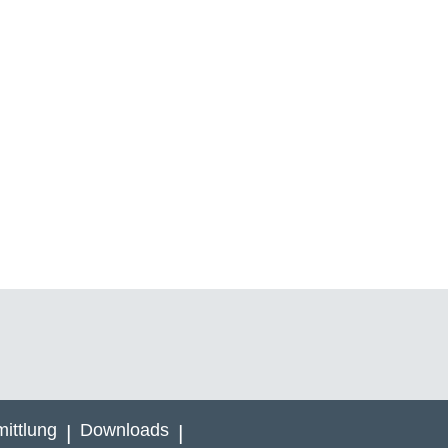
3
4
5
6
7
Vorwärts
Ende
ittlung
Downloads