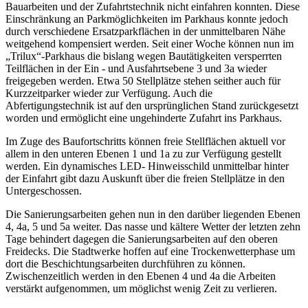
Bauarbeiten und der Zufahrtstechnik nicht einfahren konnten. Diese
Einschränkung an Parkmöglichkeiten im Parkhaus konnte jedoch
durch verschiedene Ersatzparkflächen in der unmittelbaren Nähe
weitgehend kompensiert werden. Seit einer Woche können nun im
„Trilux“-Parkhaus die bislang wegen Bautätigkeiten versperrten
Teilflächen in der Ein - und Ausfahrtsebene 3 und 3a wieder
freigegeben werden. Etwa 50 Stellplätze stehen seither auch für
Kurzzeitparker wieder zur Verfügung. Auch die
Abfertigungstechnik ist auf den ursprünglichen Stand zurückgesetzt
worden und ermöglicht eine ungehinderte Zufahrt ins Parkhaus.
Im Zuge des Baufortschritts können freie Stellflächen aktuell vor
allem in den unteren Ebenen 1 und 1a zu zur Verfügung gestellt
werden. Ein dynamisches LED- Hinweisschild unmittelbar hinter
der Einfahrt gibt dazu Auskunft über die freien Stellplätze in den
Untergeschossen.
Die Sanierungsarbeiten gehen nun in den darüber liegenden Ebenen
4, 4a, 5 und 5a weiter. Das nasse und kältere Wetter der letzten zehn
Tage behindert dagegen die Sanierungsarbeiten auf den oberen
Freidecks. Die Stadtwerke hoffen auf eine Trockenwetterphase um
dort die Beschichtungsarbeiten durchführen zu können.
Zwischenzeitlich werden in den Ebenen 4 und 4a die Arbeiten
verstärkt aufgenommen, um möglichst wenig Zeit zu verlieren.