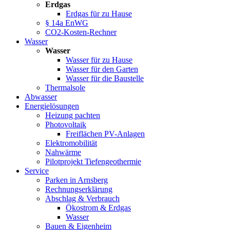
Erdgas
Erdgas für zu Hause
§ 14a EnWG
CO2-Kosten-Rechner
Wasser
Wasser
Wasser für zu Hause
Wasser für den Garten
Wasser für die Baustelle
Thermalsole
Abwasser
Energielösungen
Heizung pachten
Photovoltaik
Freiflächen PV-Anlagen
Elektromobilität
Nahwärme
Pilotprojekt Tiefengeothermie
Service
Parken in Arnsberg
Rechnungserklärung
Abschlag & Verbrauch
Ökostrom & Erdgas
Wasser
Bauen & Eigenheim